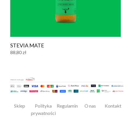
STEVIA MATE
88,80
zł
Dodaj do koszyka
Sklep
Polityka
Regulamin
O nas
Kontakt
prywatności